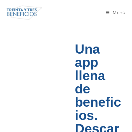
Menú
Una
app
llena
de
benefic
ios.
Descar